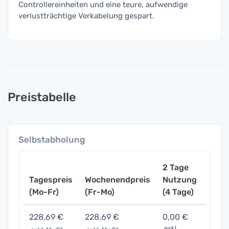
Controllereinheiten und eine teure, aufwendige
verlustträchtige Verkabelung gespart.
Preistabelle
Selbstabholung
2 Tage
Tagespreis
Wochenendpreis
Nutzung
Woch
(Mo-Fr)
(Fr-Mo)
(4 Tage)
(7 Ta
228,69 €
228,69 €
0,00 €
0,00
exkl.