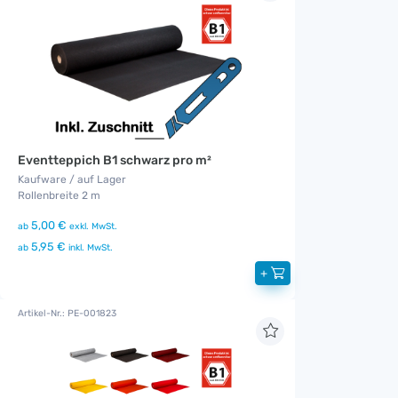
Eventteppich B1 schwarz pro m²
Kaufware / auf Lager
Rollenbreite 2 m
5,00 €
ab
exkl. MwSt.
5,95 €
ab
inkl. MwSt.
+
Artikel-Nr.: PE-001823