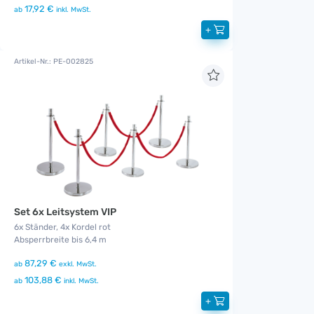
17,92 €
ab
inkl. MwSt.
+
Artikel-Nr.: PE-002825
Set 6x Leitsystem VIP
6x Ständer, 4x Kordel rot
Absperrbreite bis 6,4 m
87,29 €
ab
exkl. MwSt.
103,88 €
ab
inkl. MwSt.
+