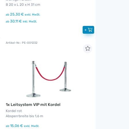
B 20 x L 20 x H 31 cm
25,30 €
ab
exkl. MwSt.
30,11 €
ab
inkl. MwSt.
+
Artikel-Nr.: PE-001232
1x Leitsystem VIP mit Kordel
Kordel rot
Absperrbreite bis 1,6 m
15,06 €
ab
exkl. MwSt.