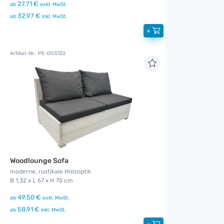
27,71 €
ab
exkl. MwSt.
32,97 €
ab
inkl. MwSt.
+
Artikel-Nr.: PE-003722
Woodlounge Sofa
moderne, rustikale Holzoptik
B 1,32 x L 67 x H 75 cm
49,50 €
ab
exkl. MwSt.
58,91 €
ab
inkl. MwSt.