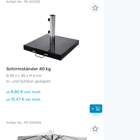
Artikel-Nr.: PE-001212
Schirmständer 40 kg
B 45 x L 45 x H 6 cm
In- und Outdoor geeignet
8,80 €
ab
exkl. MwSt.
10,47 €
ab
inkl. MwSt.
+
Artikel-Nr.: PE-000105