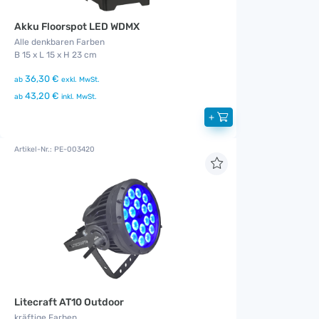
Akku Floorspot LED WDMX
Alle denkbaren Farben
B 15 x L 15 x H 23 cm
36,30 €
ab
exkl. MwSt.
43,20 €
ab
inkl. MwSt.
+
Artikel-Nr.: PE-003420
Litecraft AT10 Outdoor
kräftige Farben