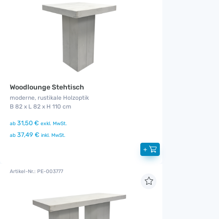
Woodlounge Stehtisch
moderne, rustikale Holzoptik
B 82 x L 82 x H 110 cm
31,50 €
ab
exkl. MwSt.
37,49 €
ab
inkl. MwSt.
+
Artikel-Nr.: PE-003777