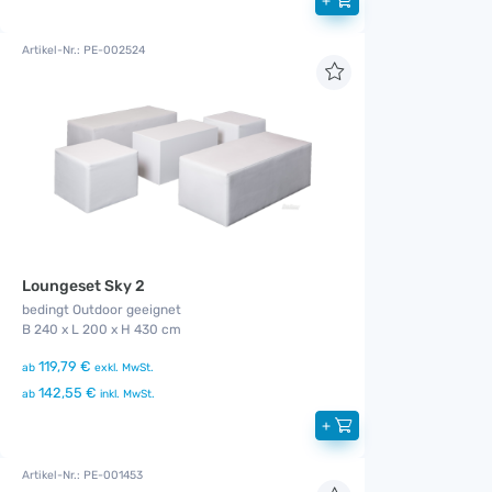
+
Artikel-Nr.: PE-002524
Loungeset Sky 2
bedingt Outdoor geeignet
B 240 x L 200 x H 430 cm
119,79 €
ab
exkl. MwSt.
142,55 €
ab
inkl. MwSt.
+
Artikel-Nr.: PE-001453