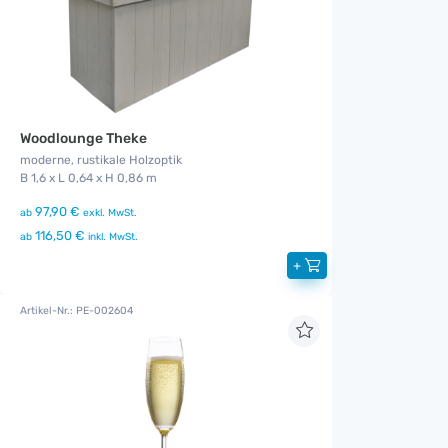
Woodlounge Theke
moderne, rustikale Holzoptik
B 1,6 x L 0,64 x H 0,86 m
97,90 €
ab
exkl. MwSt.
116,50 €
ab
inkl. MwSt.
+
Artikel-Nr.: PE-002604