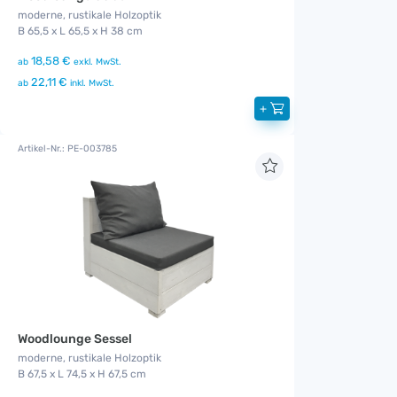
moderne, rustikale Holzoptik
B 65,5 x L 65,5 x H 38 cm
18,58 €
ab
exkl. MwSt.
22,11 €
ab
inkl. MwSt.
+
Artikel-Nr.: PE-003785
Woodlounge Sessel
moderne, rustikale Holzoptik
B 67,5 x L 74,5 x H 67,5 cm