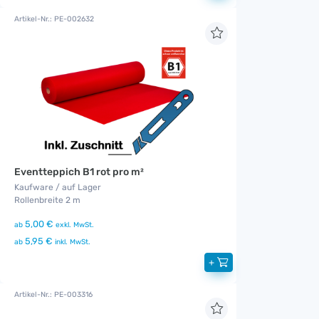
Artikel-Nr.: PE-002632
Eventteppich B1 rot pro m²
Kaufware / auf Lager
Rollenbreite 2 m
5,00 €
ab
exkl. MwSt.
5,95 €
ab
inkl. MwSt.
+
Artikel-Nr.: PE-003316