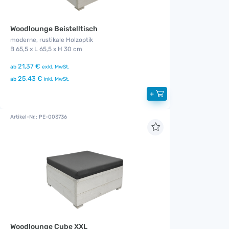
Woodlounge Beistelltisch
moderne, rustikale Holzoptik
B 65,5 x L 65,5 x H 30 cm
21,37 €
ab
exkl. MwSt.
25,43 €
ab
inkl. MwSt.
+
Artikel-Nr.: PE-003736
Woodlounge Cube XXL