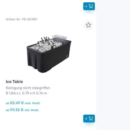
+
Artikel-Nr.: PE-001351
Ice Table
Reinigung nicht inbegriffen
B 1,86 x L 0,79 x H 0,76 m
83,49 €
ab
exkl. MwSt.
99,35 €
ab
inkl. MwSt.
+