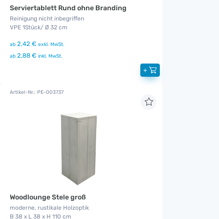
Serviertablett Rund ohne Branding
Reinigung nicht inbegriffen
VPE 1Stück/ Ø 32 cm
2,42 €
ab
exkl. MwSt.
2,88 €
ab
inkl. MwSt.
+
Artikel-Nr.: PE-003737
Woodlounge Stele groß
moderne, rustikale Holzoptik
B 38 x L 38 x H 110 cm