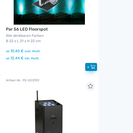
Par 56 LED Floorspot
Alle denkbaren Farben
B 22 x L 21 x H 22 cm
10,45 €
ab
exkl. MwSt.
12,44 €
ab
inkl. MwSt.
+
Artikel-Nr.: PE-003709