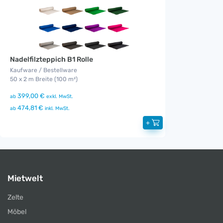
Nadelfilzteppich B1 Rolle
Kaufware / Bestellware
50 x 2 m Breite (100 m²)
399,00 €
ab
exkl. MwSt.
474,81 €
ab
inkl. MwSt.
+
Mietwelt
Zelte
Möbel