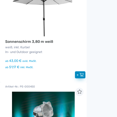
Sonnenschirm 3,80 m weiß
weiß, inkl. Kurbel
In- und Outdoor geeignet
43,00 €
ab
exkl. MwSt.
51,17 €
ab
inkl. MwSt.
+
Artikel-Nr.: PE-000450