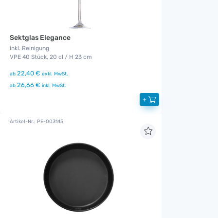
Sektglas Elegance
inkl. Reinigung
VPE 40 Stück, 20 cl / H 23 cm
22,40 €
ab
exkl. MwSt.
26,66 €
ab
inkl. MwSt.
+
Artikel-Nr.: PE-003145