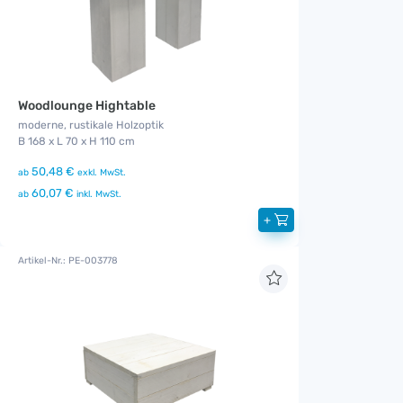
Woodlounge Hightable
moderne, rustikale Holzoptik
B 168 x L 70 x H 110 cm
50,48 €
ab
exkl. MwSt.
60,07 €
ab
inkl. MwSt.
+
Artikel-Nr.: PE-003778