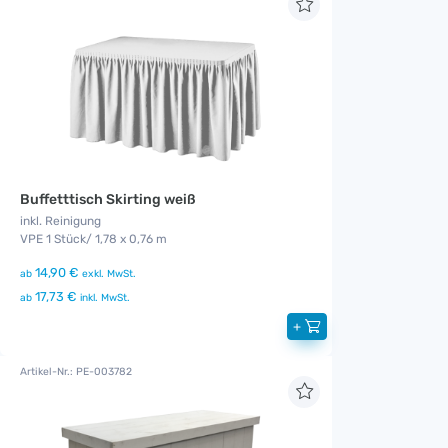
Buffetttisch Skirting weiß
inkl. Reinigung
VPE 1 Stück/ 1,78 x 0,76 m
14,90 €
ab
exkl. MwSt.
17,73 €
ab
inkl. MwSt.
+
Artikel-Nr.: PE-003782