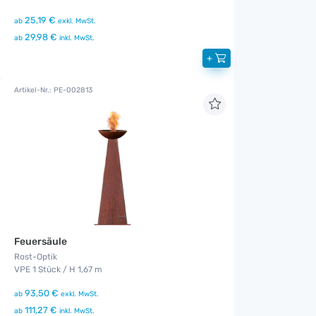
25,19 €
ab
exkl. MwSt.
29,98 €
ab
inkl. MwSt.
+
Artikel-Nr.: PE-002813
Feuersäule
Rost-Optik
VPE 1 Stück / H 1,67 m
93,50 €
ab
exkl. MwSt.
111,27 €
ab
inkl. MwSt.