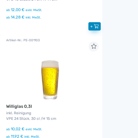
12,00 €
ab
exkl. MwSt.
14,28 €
ab
inkl. MwSt.
+
Artikel-Nr.: PE-001103
Williglas 0,3l
inkl. Reinigung
VPE 24 Stück, 30 cl /H 15 cm
10,02 €
ab
exkl. MwSt.
11,92 €
ab
inkl. MwSt.