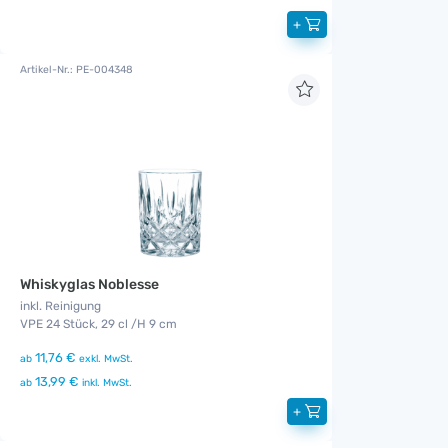
+
Artikel-Nr.: PE-004348
Whiskyglas Noblesse
inkl. Reinigung
VPE 24 Stück, 29 cl /H 9 cm
11,76 €
ab
exkl. MwSt.
13,99 €
ab
inkl. MwSt.
+