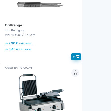
Grillzange
inkl. Reinigung
VPE 1 Stück / L 42,cm
2,90 €
ab
exkl. MwSt.
3,45 €
ab
inkl. MwSt.
+
Artikel-Nr.: PE-002796