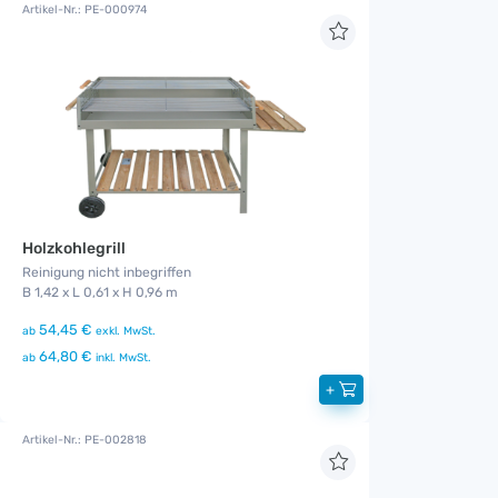
Artikel-Nr.: PE-000974
Holzkohlegrill
Reinigung nicht inbegriffen
B 1,42 x L 0,61 x H 0,96 m
54,45 €
ab
exkl. MwSt.
64,80 €
ab
inkl. MwSt.
+
Artikel-Nr.: PE-002818