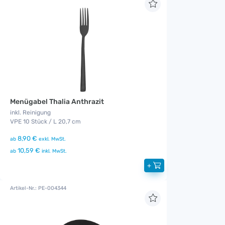
Menügabel Thalia Anthrazit
inkl. Reinigung
VPE 10 Stück / L 20,7 cm
8,90 €
ab
exkl. MwSt.
10,59 €
ab
inkl. MwSt.
+
Artikel-Nr.: PE-004344