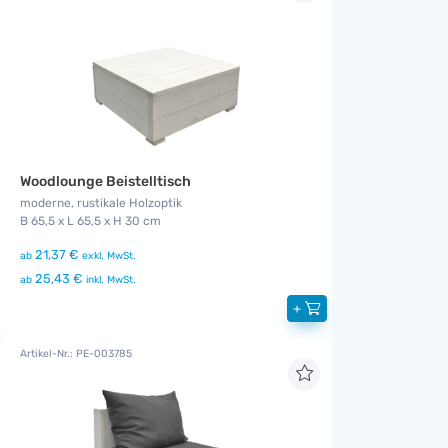
Woodlounge Beistelltisch
moderne, rustikale Holzoptik
B 65,5 x L 65,5 x H 30 cm
21,37 €
ab
exkl. MwSt.
25,43 €
ab
inkl. MwSt.
+
Artikel-Nr.: PE-003785