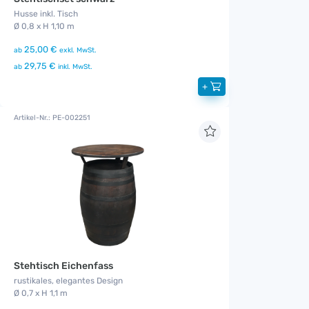
Husse inkl. Tisch
Ø 0,8 x H 1,10 m
25,00 €
ab
exkl. MwSt.
29,75 €
ab
inkl. MwSt.
+
Artikel-Nr.: PE-002251
Stehtisch Eichenfass
rustikales, elegantes Design
Ø 0,7 x H 1,1 m