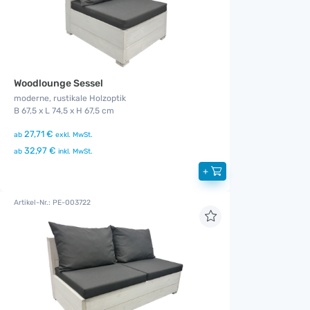
Woodlounge Sessel
moderne, rustikale Holzoptik
B 67,5 x L 74,5 x H 67,5 cm
27,71 €
ab
exkl. MwSt.
32,97 €
ab
inkl. MwSt.
+
Artikel-Nr.: PE-003722