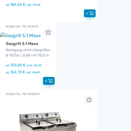
184,45 €
ab
inkl. MwSt.
+
Artikel-Nr.: PE-003473
Gasgrill 5.1 Maxx
Reinigung nicht inbegriffen
B 157,5x L 0,58 x H 115,5 m
130,00 €
ab
exkl. MwSt.
154,70 €
ab
inkl. MwSt.
+
Artikel-Nr.: PE-000804