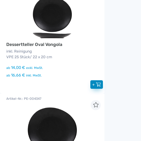
Dessertteller Oval Vongola
inkl. Reinigung
VPE 25 Stück/ 22 x 20 cm
14,00 €
ab
exkl. MwSt.
16,66 €
ab
inkl. MwSt.
+
Artikel-Nr.: PE-004347