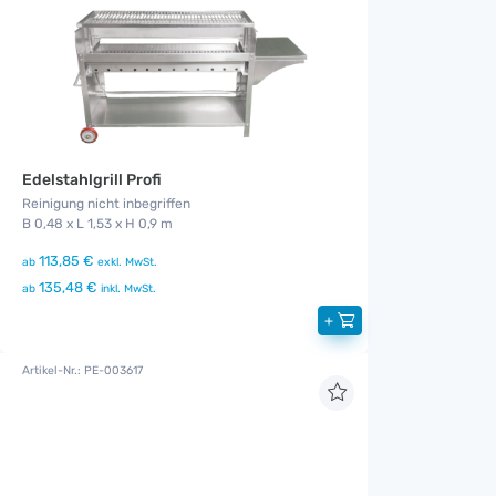
Edelstahlgrill Profi
Reinigung nicht inbegriffen
B 0,48 x L 1,53 x H 0,9 m
113,85 €
ab
exkl. MwSt.
135,48 €
ab
inkl. MwSt.
+
Artikel-Nr.: PE-003617