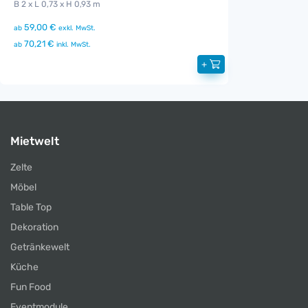
B 2 x L 0,73 x H 0,93 m
59,00 €
ab
exkl. MwSt.
70,21 €
ab
inkl. MwSt.
+
Mietwelt
Zelte
Möbel
Table Top
Dekoration
Getränkewelt
Küche
Fun Food
Eventmodule