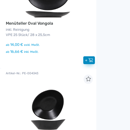
Menüteller Oval Vongola
inkl. Reinigung
VPE 25 Stück/ 28 x 25,5cm
14,00 €
ab
exkl. MwSt.
16,66 €
ab
inkl. MwSt.
+
Artikel-Nr.: PE-004343