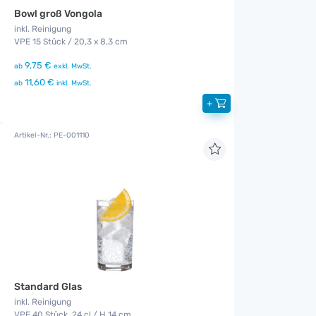
Bowl groß Vongola
inkl. Reinigung
VPE 15 Stück / 20,3 x 8,3 cm
9,75 €
ab
exkl. MwSt.
11,60 €
ab
inkl. MwSt.
+
Artikel-Nr.: PE-001110
Standard Glas
inkl. Reinigung
VPE 40 Stück, 24 cl / H 14 cm