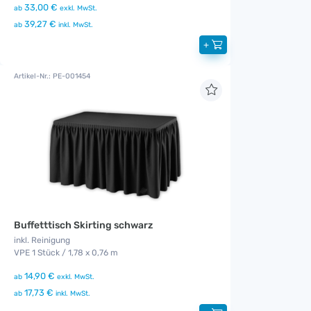
33,00 €
ab
exkl. MwSt.
39,27 €
ab
inkl. MwSt.
+
Artikel-Nr.: PE-001454
Buffetttisch Skirting schwarz
inkl. Reinigung
VPE 1 Stück / 1,78 x 0,76 m
14,90 €
ab
exkl. MwSt.
17,73 €
ab
inkl. MwSt.