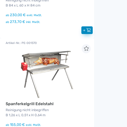
Reinigung nicht inbegriffen
B 84 x L 60 x H 84 cm
230,00 €
ab
exkl. MwSt.
273,70 €
ab
inkl. MwSt.
+
Artikel-Nr.: PE-001370
Spanferkelgrill Edelstahl
Reinigung nicht inbegriffen
B 1,26 x L 0,51 x H 0,64 m
155,00 €
ab
exkl. MwSt.