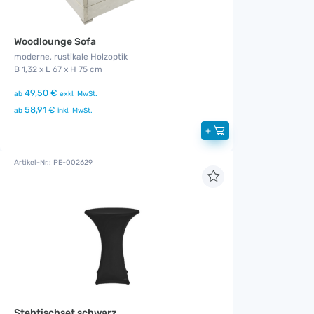
Woodlounge Sofa
moderne, rustikale Holzoptik
B 1,32 x L 67 x H 75 cm
49,50 €
ab
exkl. MwSt.
58,91 €
ab
inkl. MwSt.
+
Artikel-Nr.: PE-002629
Stehtischset schwarz