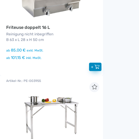
Friteuse doppelt 16 L
Reinigung nicht inbegriffen
B 63 x L 28 x H 50 cm
85,00 €
ab
exkl. MwSt.
101,15 €
ab
inkl. MwSt.
+
Artikel-Nr.: PE-003955