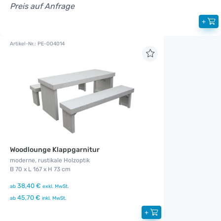
Preis auf Anfrage
+
Artikel-Nr.: PE-004014
Woodlounge Klappgarnitur
moderne, rustikale Holzoptik
B 70 x L 167 x H 73 cm
38,40 €
ab
exkl. MwSt.
45,70 €
ab
inkl. MwSt.
+