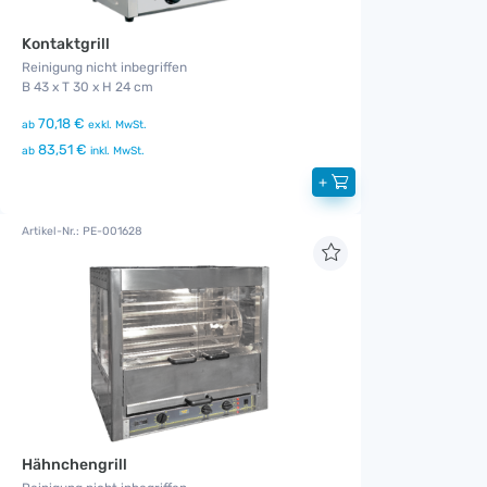
Kontaktgrill
Reinigung nicht inbegriffen
B 43 x T 30 x H 24 cm
70,18 €
ab
exkl. MwSt.
83,51 €
ab
inkl. MwSt.
+
Artikel-Nr.: PE-001628
Hähnchengrill