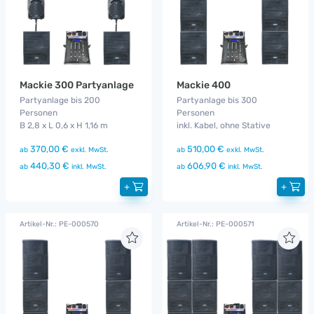
Mackie 300 Partyanlage
Mackie 400
Partyanlage bis 200
Partyanlage bis 300
Personen
Personen
B 2,8 x L 0,6 x H 1,16 m
inkl. Kabel, ohne Stative
370,00 €
510,00 €
ab
exkl. MwSt.
ab
exkl. MwSt.
440,30 €
606,90 €
ab
inkl. MwSt.
ab
inkl. MwSt.
+
+
Artikel-Nr.: PE-000570
Artikel-Nr.: PE-000571