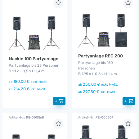
Partyanlage REC 200
Mackie 100 Partyanlage
Partyanlage bis 150
Partyanlage bis 25 Personen
Personen
B 1,1 x L 0,5 x H 1,4 m
B 1,95 x L 0,6 x H 1,4 m
180,00 €
ab
exkl. MwSt.
250,00 €
ab
exkl. MwSt.
214,20 €
ab
inkl. MwSt.
297,50 €
ab
inkl. MwSt.
+
+
Artikel-Nr.: PE-000568
Artikel-Nr.: PE-000569