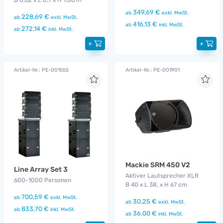
349,69 €
ab
exkl. MwSt.
228,69 €
ab
exkl. MwSt.
416,13 €
ab
inkl. MwSt.
272,14 €
ab
inkl. MwSt.
+
+
Artikel-Nr.: PE-001555
Artikel-Nr.: PE-001901
Mackie SRM 450 V2
Line Array Set 3
Aktiver Lautsprecher XLR
600-1000 Personen
B 40 x L 38, x H 67 cm
700,59 €
ab
exkl. MwSt.
30,25 €
ab
exkl. MwSt.
833,70 €
ab
inkl. MwSt.
36,00 €
ab
inkl. MwSt.