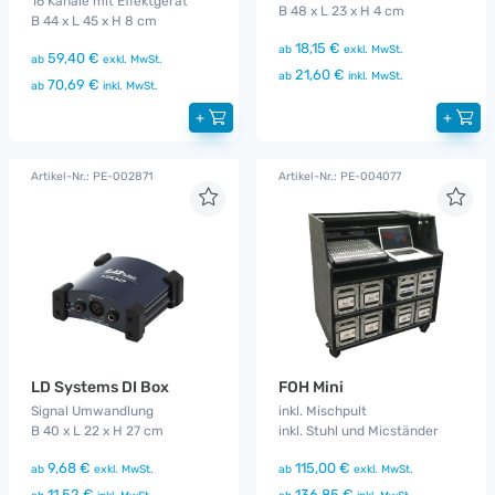
16 Kanäle mit Effektgerät
B 48 x L 23 x H 4 cm
B 44 x L 45 x H 8 cm
18,15 €
ab
exkl. MwSt.
59,40 €
ab
exkl. MwSt.
21,60 €
ab
inkl. MwSt.
70,69 €
ab
inkl. MwSt.
+
+
Artikel-Nr.: PE-002871
Artikel-Nr.: PE-004077
LD Systems DI Box
FOH Mini
Signal Umwandlung
inkl. Mischpult
B 40 x L 22 x H 27 cm
inkl. Stuhl und Micständer
9,68 €
115,00 €
ab
exkl. MwSt.
ab
exkl. MwSt.
11,52 €
136,85 €