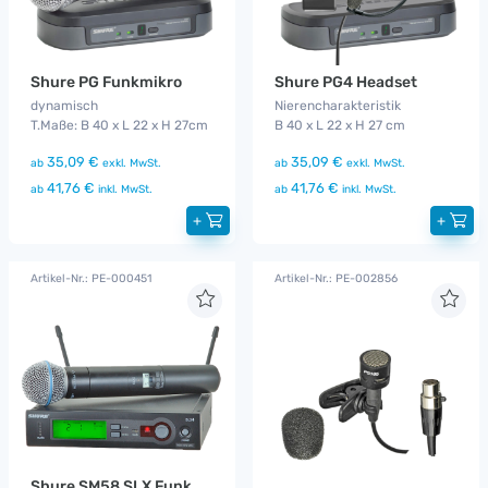
Shure PG Funkmikro
Shure PG4 Headset
dynamisch
Nierencharakteristik
T.Maße: B 40 x L 22 x H 27cm
B 40 x L 22 x H 27 cm
35,09 €
35,09 €
ab
exkl. MwSt.
ab
exkl. MwSt.
41,76 €
41,76 €
ab
inkl. MwSt.
ab
inkl. MwSt.
+
+
Artikel-Nr.: PE-000451
Artikel-Nr.: PE-002856
Shure SM58 SLX Funkmikro