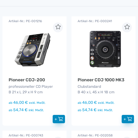
Artikel-Nr.: PE-001216
Artikel-Nr.: PE-000241
Pioneer CDJ-200
Pioneer CDJ 1000 MK3
professioneller CD Player
Clubstandard
B 21 x L 29 x H 9 cm
B 40 x L 45 x H 18 cm
46,00 €
46,00 €
ab
exkl. MwSt.
ab
exkl. MwSt.
54,74 €
54,74 €
ab
inkl. MwSt.
ab
inkl. MwSt.
+
+
Artikel-Nr.: PE-000743
Artikel-Nr.: PE-002058