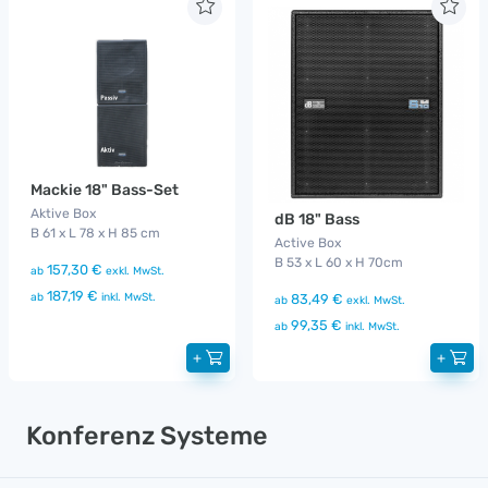
Mackie 18" Bass-Set
Aktive Box
dB 18" Bass
B 61 x L 78 x H 85 cm
Active Box
B 53 x L 60 x H 70cm
157,30 €
ab
exkl. MwSt.
187,19 €
ab
inkl. MwSt.
83,49 €
ab
exkl. MwSt.
99,35 €
ab
inkl. MwSt.
+
+
Konferenz Systeme