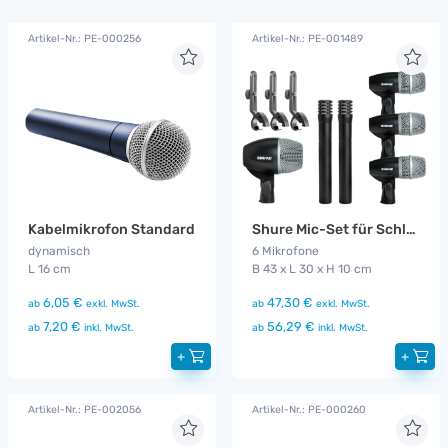
Artikel-Nr.: PE-000256
Artikel-Nr.: PE-001489
Kabelmikrofon Standard
Shure Mic-Set für Schlagzeugabnahme
dynamisch
6 Mikrofone
L 16 cm
B 43 x L 30 x H 10 cm
6,05 €
47,30 €
ab
exkl. MwSt.
ab
exkl. MwSt.
7,20 €
56,29 €
ab
inkl. MwSt.
ab
inkl. MwSt.
+
+
Artikel-Nr.: PE-002056
Artikel-Nr.: PE-000260