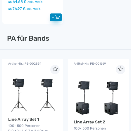
64,68 €
ab
exkl. MwSt.
76,97 €
ab
inkl. MwSt.
+
PA für Bands
Artikel-Nr.: PE-002854
Artikel-Nr.: PE-001669
Line Array Set 1
Line Array Set 2
100- 500 Personen
100- 500 Personen
B 0,62 x L 0,7 x H 1,06 m