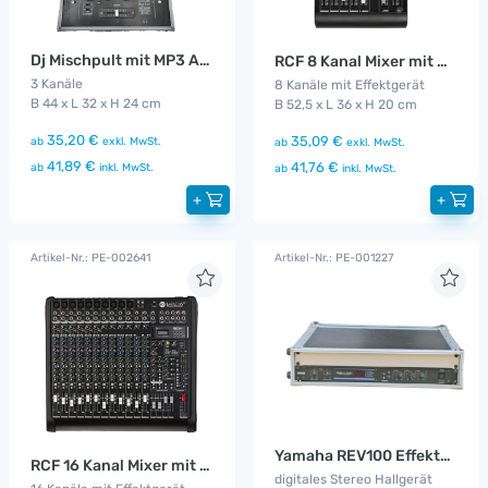
Dj Mischpult mit MP3 Anschluss
RCF 8 Kanal Mixer mit MP3 Player
3 Kanäle
8 Kanäle mit Effektgerät
B 44 x L 32 x H 24 cm
B 52,5 x L 36 x H 20 cm
35,20 €
35,09 €
ab
exkl. MwSt.
ab
exkl. MwSt.
41,89 €
41,76 €
ab
inkl. MwSt.
ab
inkl. MwSt.
+
+
Artikel-Nr.: PE-002641
Artikel-Nr.: PE-001227
Yamaha REV100 Effektgerät
RCF 16 Kanal Mixer mit MP3 Player
digitales Stereo Hallgerät