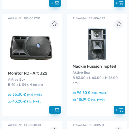
+
+
Artikel-Nr.: PE-002201
Artikel-Nr.: PE-004027
Mackie Fussion Topteil
Aktive Box
Monitor RCF Art 322
B 83,00 x L 60,00 x H 76,00
Aktive Box
cm
B 40 x L 34 x H 66 cm
96,80 €
ab
exkl. MwSt.
36,30 €
ab
exkl. MwSt.
115,19 €
ab
inkl. MwSt.
43,20 €
ab
inkl. MwSt.
+
+
Artikel-Nr.: PE-004030
Artikel-Nr.: PE-001531