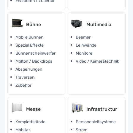
Endstufen / Zubehör
Bühne
Multimedia
Mobile Bühnen
Beamer
Spezial Effekte
Leinwände
Bühnenscheinwerfer
Monitore
Molton / Backdrops
Video / Kameratechnik
Absperrungen
Traversen
Zubehör
Messe
Infrastruktur
Komplettstände
Personenleitsysteme
Mobiliar
Strom