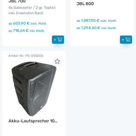
JBL 700
JBL 800
4x Subwoofer / 2 gr. Topteil
inkl. Endstufen Rack
1.087,90 €
ab
exkl. MwSt.
603,90 €
ab
exkl. MwSt.
1.294,60 €
ab
inkl. MwSt.
718,64 €
ab
inkl. MwSt.
+
+
Artikel-Nr.: PE-005006
Akku-Lautsprecher 10BT2