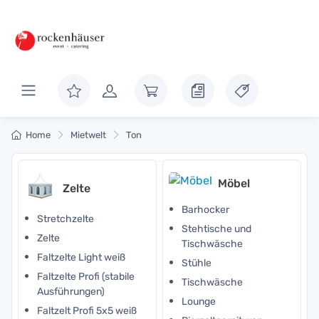
Home
Mietwelt
Ton
Möbel
Zelte
Barhocker
Stretchzelte
Stehtische und
Zelte
Tischwäsche
Faltzelte Light weiß
Stühle
Faltzelte Profi (stabile
Tischwäsche
Ausführungen)
Lounge
Faltzelt Profi 5x5 weiß