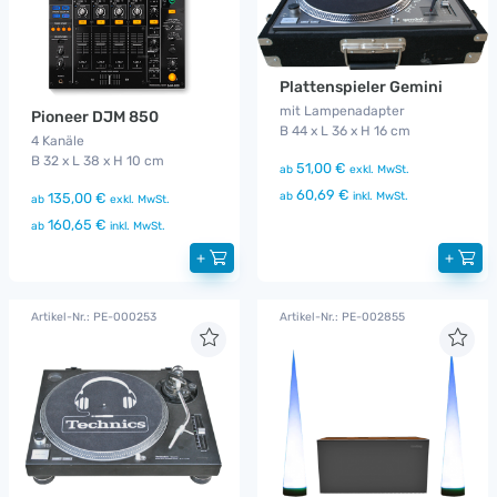
Plattenspieler Gemini
mit Lampenadapter
Pioneer DJM 850
B 44 x L 36 x H 16 cm
4 Kanäle
B 32 x L 38 x H 10 cm
51,00 €
ab
exkl. MwSt.
60,69 €
ab
inkl. MwSt.
135,00 €
ab
exkl. MwSt.
160,65 €
ab
inkl. MwSt.
+
+
Artikel-Nr.: PE-000253
Artikel-Nr.: PE-002855