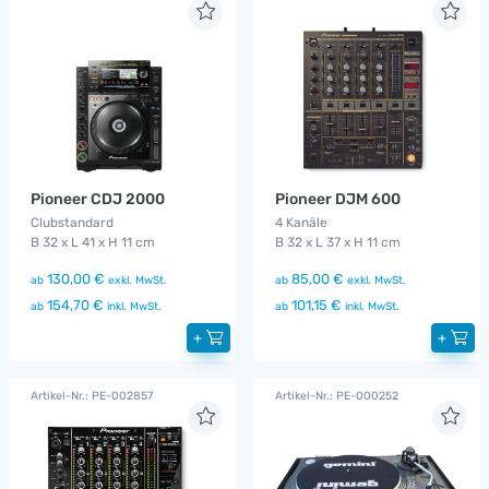
Pioneer CDJ 2000
Pioneer DJM 600
Clubstandard
4 Kanäle
B 32 x L 41 x H 11 cm
B 32 x L 37 x H 11 cm
130,00 €
85,00 €
ab
exkl. MwSt.
ab
exkl. MwSt.
154,70 €
101,15 €
ab
inkl. MwSt.
ab
inkl. MwSt.
+
+
Artikel-Nr.: PE-002857
Artikel-Nr.: PE-000252