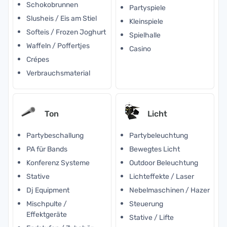
Schokobrunnen
Partyspiele
Slusheis / Eis am Stiel
Kleinspiele
Softeis / Frozen Joghurt
Spielhalle
Waffeln / Poffertjes
Casino
Crépes
Verbrauchsmaterial
Ton
Licht
Partybeschallung
Partybeleuchtung
PA für Bands
Bewegtes Licht
Konferenz Systeme
Outdoor Beleuchtung
Stative
Lichteffekte / Laser
Dj Equipment
Nebelmaschinen / Hazer
Mischpulte /
Steuerung
Effektgeräte
Stative / Lifte