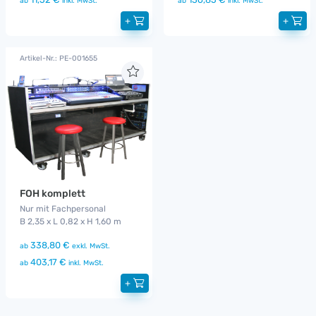
ab
inkl. MwSt.
ab
inkl. MwSt.
+
+
Artikel-Nr.: PE-001655
FOH komplett
Nur mit Fachpersonal
B 2,35 x L 0,82 x H 1,60 m
338,80 €
ab
exkl. MwSt.
403,17 €
ab
inkl. MwSt.
+