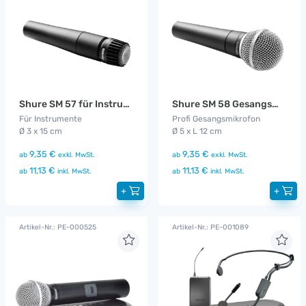
Shure SM 57 für Instrumentenabnahme
Shure SM 58 Gesangsmikrofon
Für Instrumente
Profi Gesangsmikrofon
Ø 3 x 15 cm
Ø 5 x L 12 cm
9,35 €
9,35 €
ab
exkl. MwSt.
ab
exkl. MwSt.
11,13 €
11,13 €
ab
inkl. MwSt.
ab
inkl. MwSt.
+
+
Artikel-Nr.: PE-000525
Artikel-Nr.: PE-001089