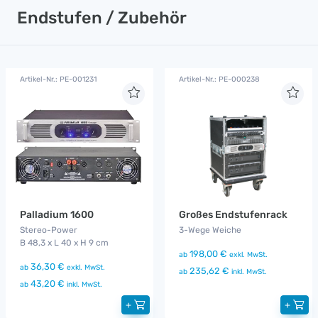
Endstufen / Zubehör
Artikel-Nr.: PE-001231
Artikel-Nr.: PE-000238
Palladium 1600
Großes Endstufenrack
Stereo-Power
3-Wege Weiche
B 48,3 x L 40 x H 9 cm
198,00 €
ab
exkl. MwSt.
36,30 €
ab
exkl. MwSt.
235,62 €
ab
inkl. MwSt.
43,20 €
ab
inkl. MwSt.
+
+