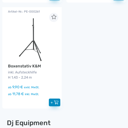
Artikel-Nr.: PE-000261
Boxenstativ K&M
inkl. Aufsteckhilfe
H 1,43 - 2,24 m
9,90 €
ab
exkl. MwSt.
11,78 €
ab
inkl. MwSt.
+
Dj Equipment