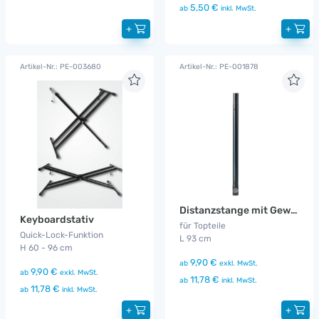
5,50 €
ab
inkl. MwSt.
+
+
Artikel-Nr.: PE-003680
Artikel-Nr.: PE-001878
Distanzstange mit Gewinde K&M
Keyboardstativ
für Topteile
Quick-Lock-Funktion
L 93 cm
H 60 - 96 cm
9,90 €
ab
exkl. MwSt.
9,90 €
ab
exkl. MwSt.
11,78 €
ab
inkl. MwSt.
11,78 €
ab
inkl. MwSt.
+
+