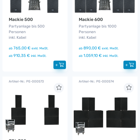
Mackie 500
Mackie 600
Partyanlage bis 500
Partyanlage bis 1000
Personen
Personen
inkl. Kabel
inkl. Kabel
765,00 €
890,00 €
ab
exkl. MwSt.
ab
exkl. MwSt.
910,35 €
1.059,10 €
ab
inkl. MwSt.
ab
inkl. MwSt.
+
+
Artikel-Nr.: PE-000573
Artikel-Nr.: PE-000574