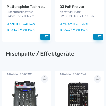
Plattenspieler Technics MK 2
DJ Pult Prolyte
Erschütterungsfest
bietet viel Platz
B 45 x L 36 x H 17 cm
B 2,00 x L 1,00 x H 1,00 m
130,00 €
112,59 €
ab
exkl. MwSt.
ab
exkl. MwSt.
154,70 €
133,98 €
ab
inkl. MwSt.
ab
inkl. MwSt.
+
+
Mischpulte / Effektgeräte
Artikel-Nr.: PE-003110
Artikel-Nr.: PE-002642