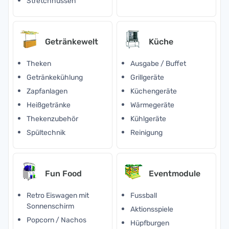
Stretchhussen
Getränkewelt
Küche
Theken
Ausgabe / Buffet
Getränkekühlung
Grillgeräte
Zapfanlagen
Küchengeräte
Heißgetränke
Wärmegeräte
Thekenzubehör
Kühlgeräte
Spültechnik
Reinigung
Fun Food
Eventmodule
Retro Eiswagen mit
Fussball
Sonnenschirm
Aktionsspiele
Popcorn / Nachos
Hüpfburgen