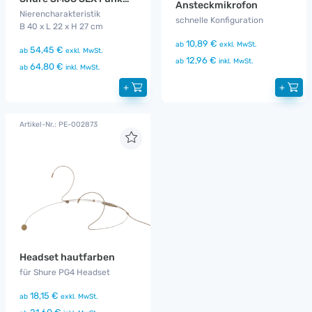
Ansteckmikrofon
Nierencharakteristik
schnelle Konfiguration
B 40 x L 22 x H 27 cm
10,89 €
ab
exkl. MwSt.
54,45 €
ab
exkl. MwSt.
12,96 €
ab
inkl. MwSt.
64,80 €
ab
inkl. MwSt.
+
+
Artikel-Nr.: PE-002873
Headset hautfarben
für Shure PG4 Headset
18,15 €
ab
exkl. MwSt.