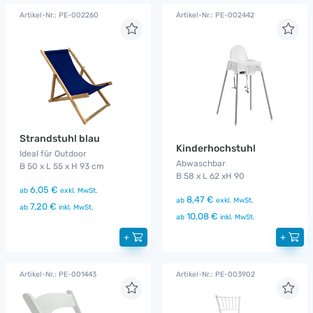
Artikel-Nr.: PE-002260
Artikel-Nr.: PE-002442
Strandstuhl blau
Kinderhochstuhl
Ideal für Outdoor
Abwaschbar
B 50 x L 55 x H 93 cm
B 58 x L 62 xH 90
6,05 €
ab
exkl. MwSt.
8,47 €
ab
exkl. MwSt.
7,20 €
ab
inkl. MwSt.
10,08 €
ab
inkl. MwSt.
+
+
Artikel-Nr.: PE-001443
Artikel-Nr.: PE-003902