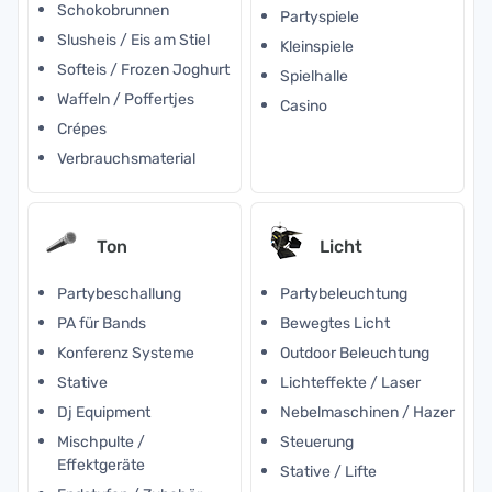
Schokobrunnen
Partyspiele
Slusheis / Eis am Stiel
Kleinspiele
Softeis / Frozen Joghurt
Spielhalle
Waffeln / Poffertjes
Casino
Crépes
Verbrauchsmaterial
Ton
Licht
Partybeschallung
Partybeleuchtung
PA für Bands
Bewegtes Licht
Konferenz Systeme
Outdoor Beleuchtung
Stative
Lichteffekte / Laser
Dj Equipment
Nebelmaschinen / Hazer
Mischpulte /
Steuerung
Effektgeräte
Stative / Lifte