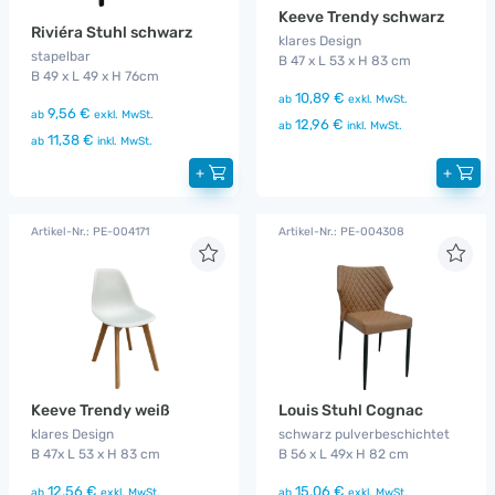
Keeve Trendy schwarz
Riviéra Stuhl schwarz
klares Design
stapelbar
B 47 x L 53 x H 83 cm
B 49 x L 49 x H 76cm
10,89 €
ab
exkl. MwSt.
9,56 €
ab
exkl. MwSt.
12,96 €
ab
inkl. MwSt.
11,38 €
ab
inkl. MwSt.
+
+
Artikel-Nr.: PE-004171
Artikel-Nr.: PE-004308
Keeve Trendy weiß
Louis Stuhl Cognac
klares Design
schwarz pulverbeschichtet
B 47x L 53 x H 83 cm
B 56 x L 49x H 82 cm
12,56 €
15,06 €
ab
exkl. MwSt.
ab
exkl. MwSt.