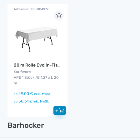
Artikel-Nr.: PE-004979
20 m Rolle Evolin-Tischdecke 1,27 m
Kaufware
VPE 1 Stück /B 1,27 x L 20
m
49,00 €
ab
exkl. MwSt.
58,31 €
ab
inkl. MwSt.
+
Barhocker