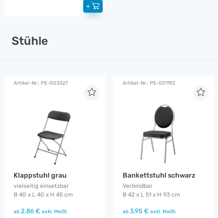
+
Stühle
Artikel-Nr.: PE-003327
Artikel-Nr.: PE-001192
Klappstuhl grau
Bankettstuhl schwarz
vielseitig einsetzbar
Verbindbar
B 40 x L 40 x H 45 cm
B 42 x L 51 x H 93 cm
2,86 €
3,95 €
ab
exkl. MwSt.
ab
exkl. MwSt.