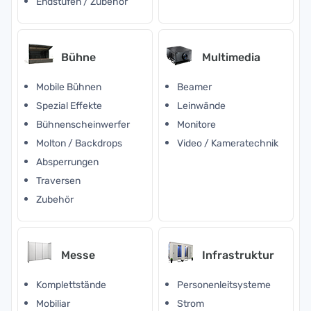
Endstufen / Zubehör
Bühne
Multimedia
Mobile Bühnen
Beamer
Spezial Effekte
Leinwände
Bühnenscheinwerfer
Monitore
Molton / Backdrops
Video / Kameratechnik
Absperrungen
Traversen
Zubehör
Messe
Infrastruktur
Komplettstände
Personenleitsysteme
Mobiliar
Strom