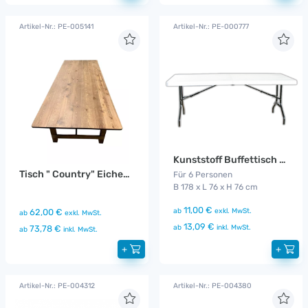
Artikel-Nr.: PE-005141
Artikel-Nr.: PE-000777
Kunststoff Buffettisch rechteckig 1,78 m
Tisch " Country" Eichenoptik
Für 6 Personen
B 178 x L 76 x H 76 cm
11,00 €
ab
exkl. MwSt.
62,00 €
ab
exkl. MwSt.
13,09 €
ab
inkl. MwSt.
73,78 €
ab
inkl. MwSt.
+
+
Artikel-Nr.: PE-004312
Artikel-Nr.: PE-004380