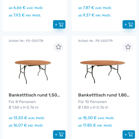
6,66 €
7,87 €
ab
exkl. MwSt.
ab
exkl. MwSt.
7,93 €
9,37 €
ab
inkl. MwSt.
ab
inkl. MwSt.
+
+
Artikel-Nr.: PE-000778
Artikel-Nr.: PE-000779
Banketttisch rund 1,50 m
Banketttisch rund 1,80 m
Für 8 Personen
Für 10 Personen
Ø 1,50 x H 0,76 m
Ø 1,80 x H 0,76 m
13,50 €
15,00 €
ab
exkl. MwSt.
ab
exkl. MwSt.
16,07 €
17,85 €
ab
inkl. MwSt.
ab
inkl. MwSt.
+
+