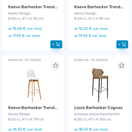
Keeve Barhocker Trendy schwarz flach
Keeve Barhocker Trendy weiß flach
klares Design
klares Design
B 53 x L 47 x H 90 cm
B 53 x L 47 x H 90 cm
15,06 €
16,32 €
ab
exkl. MwSt.
ab
exkl. MwSt.
17,92 €
19,42 €
ab
inkl. MwSt.
ab
inkl. MwSt.
+
+
Artikel-Nr.: PE-004241
Artikel-Nr.: PE-004305
Keeve Barhocker Trendy weiß
Louis Barhocker Cognac
klares Design
schwarz pulverbeschichtet
B 53 x L 47 x H 119 cm
B 50 x L 47 x H 105 cm
16,32 €
18,03 €
ab
exkl. MwSt.
ab
exkl. MwSt.