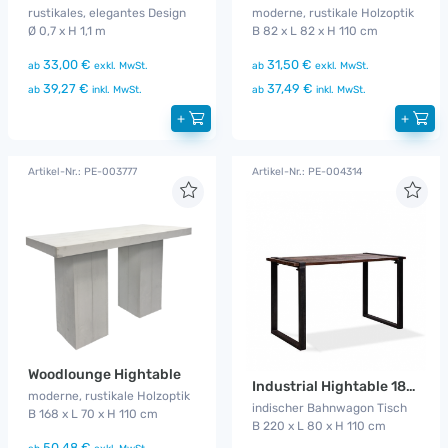
rustikales, elegantes Design
moderne, rustikale Holzoptik
Ø 0,7 x H 1,1 m
B 82 x L 82 x H 110 cm
33,00 €
31,50 €
ab
exkl. MwSt.
ab
exkl. MwSt.
39,27 €
37,49 €
ab
inkl. MwSt.
ab
inkl. MwSt.
+
+
Artikel-Nr.: PE-003777
Artikel-Nr.: PE-004314
Woodlounge Hightable
Industrial Hightable 180 cm
moderne, rustikale Holzoptik
indischer Bahnwagon Tisch
B 168 x L 70 x H 110 cm
B 220 x L 80 x H 110 cm
50,48 €