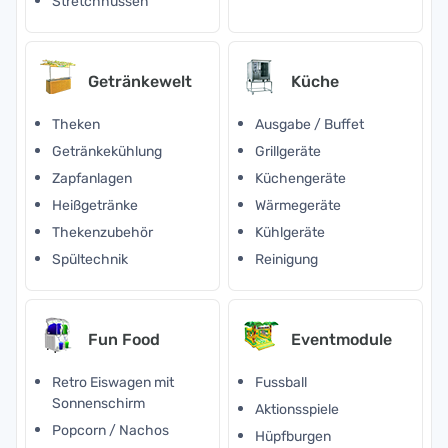
Stretchhussen
Getränkewelt
Küche
Theken
Ausgabe / Buffet
Getränkekühlung
Grillgeräte
Zapfanlagen
Küchengeräte
Heißgetränke
Wärmegeräte
Thekenzubehör
Kühlgeräte
Spültechnik
Reinigung
Fun Food
Eventmodule
Retro Eiswagen mit
Fussball
Sonnenschirm
Aktionsspiele
Popcorn / Nachos
Hüpfburgen