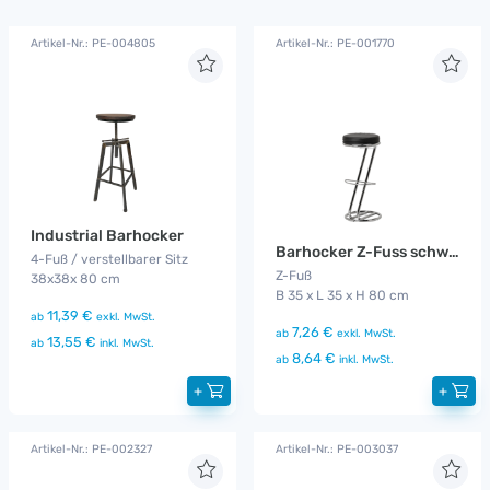
Artikel-Nr.: PE-004805
Artikel-Nr.: PE-001770
Industrial Barhocker
Barhocker Z-Fuss schwarz
4-Fuß / verstellbarer Sitz
Z-Fuß
38x38x 80 cm
B 35 x L 35 x H 80 cm
11,39 €
ab
exkl. MwSt.
7,26 €
ab
exkl. MwSt.
13,55 €
ab
inkl. MwSt.
8,64 €
ab
inkl. MwSt.
+
+
Artikel-Nr.: PE-002327
Artikel-Nr.: PE-003037