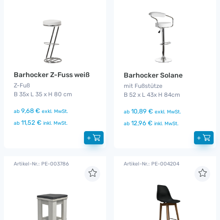
Barhocker Z-Fuss weiß
Barhocker Solane
Z-Fuß
mit Fußstütze
B 35x L 35 x H 80 cm
B 52 x L 43x H 84cm
9,68 €
10,89 €
ab
exkl. MwSt.
ab
exkl. MwSt.
11,52 €
12,96 €
ab
inkl. MwSt.
ab
inkl. MwSt.
+
+
Artikel-Nr.: PE-003786
Artikel-Nr.: PE-004204