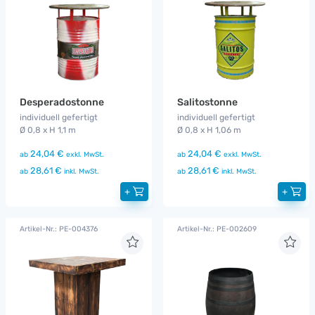
Desperadostonne
Salitostonne
individuell gefertigt
individuell gefertigt
Ø 0,8 x H 1,1 m
Ø 0,8 x H 1,06 m
24,04 €
24,04 €
ab
exkl. MwSt.
ab
exkl. MwSt.
28,61 €
28,61 €
ab
inkl. MwSt.
ab
inkl. MwSt.
+
+
Artikel-Nr.: PE-004376
Artikel-Nr.: PE-002609