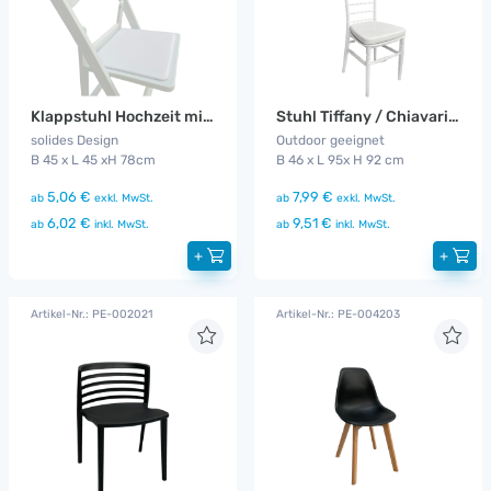
Klappstuhl Hochzeit mit Kissen
Stuhl Tiffany / Chiavaristyle mit Kissen
solides Design
Outdoor geeignet
B 45 x L 45 xH 78cm
B 46 x L 95x H 92 cm
5,06 €
7,99 €
ab
exkl. MwSt.
ab
exkl. MwSt.
6,02 €
9,51 €
ab
inkl. MwSt.
ab
inkl. MwSt.
+
+
Artikel-Nr.: PE-002021
Artikel-Nr.: PE-004203