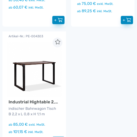
ab
exkl. MwSt.
75,00 €
ab
exkl. MwSt.
60,07 €
ab
inkl. MwSt.
89,25 €
ab
inkl. MwSt.
+
+
Artikel-Nr.: PE-004303
Industrial Hightable 2,2 m
indischer Bahnwagon Tisch
B 2,2 x L 0,8 x H 1,1 m
85,00 €
ab
exkl. MwSt.
101,15 €
ab
inkl. MwSt.