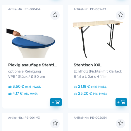
Artikel-Nr.: PE-001464
Artikel-Nr.: PE-002621
Plexiglasauflage Stehtisch
Stehtisch XXL
optionale Reinigung
Echtholz (Fichte) mit Klarlack
VPE 1 Stück / Ø 80 cm
B 1,6 x L 0,6 x H 1,1 m
3,50 €
21,18 €
ab
exkl. MwSt.
ab
exkl. MwSt.
4,17 €
25,20 €
ab
inkl. MwSt.
ab
inkl. MwSt.
+
+
Artikel-Nr.: PE-001193
Artikel-Nr.: PE-002054