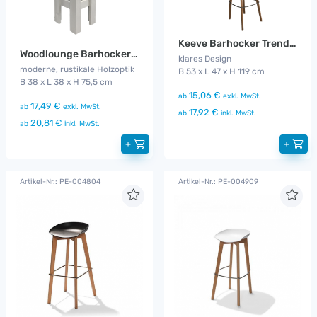
Keeve Barhocker Trendy schwarz
Woodlounge Barhocker mit Kissen
klares Design
moderne, rustikale Holzoptik
B 53 x L 47 x H 119 cm
B 38 x L 38 x H 75,5 cm
15,06 €
ab
exkl. MwSt.
17,49 €
ab
exkl. MwSt.
17,92 €
ab
inkl. MwSt.
20,81 €
ab
inkl. MwSt.
+
+
Artikel-Nr.: PE-004804
Artikel-Nr.: PE-004909