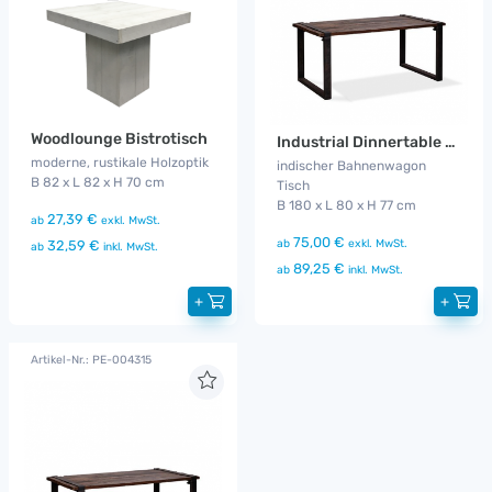
Woodlounge Bistrotisch
Industrial Dinnertable 1,80 m
moderne, rustikale Holzoptik
indischer Bahnenwagon
B 82 x L 82 x H 70 cm
Tisch
B 180 x L 80 x H 77 cm
27,39 €
ab
exkl. MwSt.
75,00 €
ab
exkl. MwSt.
32,59 €
ab
inkl. MwSt.
89,25 €
ab
inkl. MwSt.
+
+
Artikel-Nr.: PE-004315