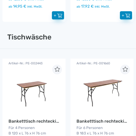
14,95 €
17,92 €
ab
inkl. MwSt.
ab
inkl. MwSt.
+
+
Tischwäsche
Artikel-Nr.: PE-002443
Artikel-Nr.: PE-001660
Banketttisch rechteckig 1,20 m
Banketttisch rechteckig 1,83 m
Für 4 Personen
Für 6 Personen
B 120 x L 76 x H 76 cm
B 183 x L 76 x H 76 cm