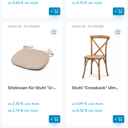
3,40 €
4,70 €
ab
inkl. MwSt.
ab
inkl. MwSt.
+
+
Artikel-Nr.: PE-004619
Artikel-Nr.: PE-005142
Sitzkissen für Stuhl "Crossback" Leinen beige
Stuhl "Crossback" Ulmenholz
2,30 €
6,99 €
ab
exkl. MwSt.
ab
exkl. MwSt.
2,74 €
8,32 €
ab
inkl. MwSt.
ab
inkl. MwSt.
+
+