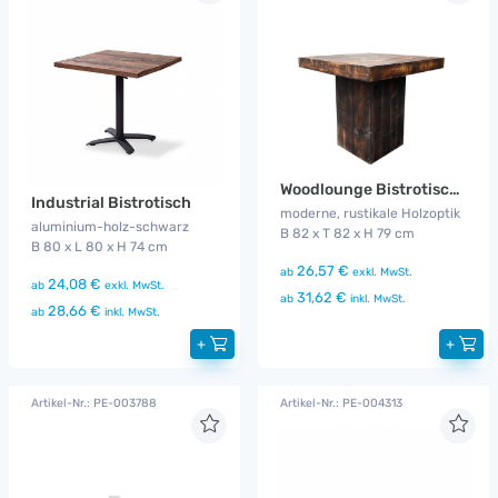
Woodlounge Bistrotisch Industrial
Industrial Bistrotisch
moderne, rustikale Holzoptik
aluminium-holz-schwarz
B 82 x T 82 x H 79 cm
B 80 x L 80 x H 74 cm
26,57 €
ab
exkl. MwSt.
24,08 €
ab
exkl. MwSt.
31,62 €
ab
inkl. MwSt.
28,66 €
ab
inkl. MwSt.
+
+
Artikel-Nr.: PE-003788
Artikel-Nr.: PE-004313