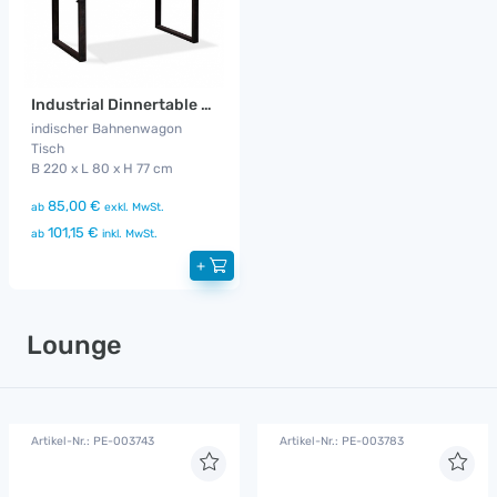
Industrial Dinnertable 2,20 m
indischer Bahnenwagon
Tisch
B 220 x L 80 x H 77 cm
85,00 €
ab
exkl. MwSt.
101,15 €
ab
inkl. MwSt.
+
Lounge
Artikel-Nr.: PE-003743
Artikel-Nr.: PE-003783