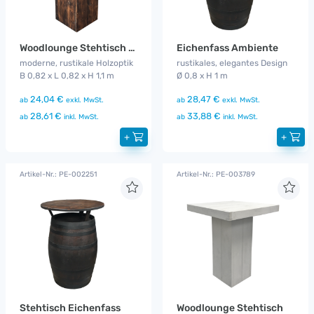
Woodlounge Stehtisch Industrial
Eichenfass Ambiente
moderne, rustikale Holzoptik
rustikales, elegantes Design
B 0,82 x L 0,82 x H 1,1 m
Ø 0,8 x H 1 m
24,04 €
28,47 €
ab
exkl. MwSt.
ab
exkl. MwSt.
28,61 €
33,88 €
ab
inkl. MwSt.
ab
inkl. MwSt.
+
+
Artikel-Nr.: PE-002251
Artikel-Nr.: PE-003789
Stehtisch Eichenfass
Woodlounge Stehtisch